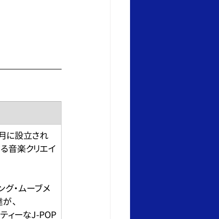
3年9月に設立され
する音楽クリエイ
ング・ムーブメ
達が、
ィーなJ-POP