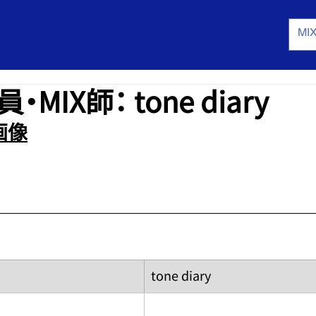
MIX師： tone diary
画像
tone diary