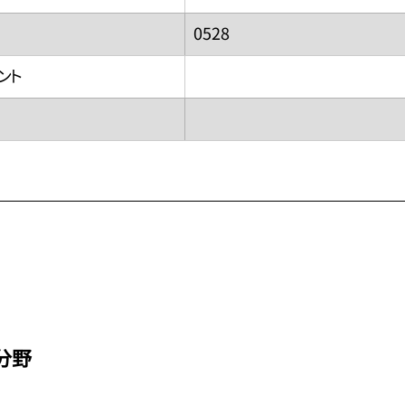
0528
ウント
分野