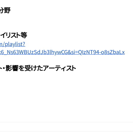
分野
イリスト等
/playlist?
qx6_Ns63WBUzSdJb3lhywCG&si=QIzNT94-o8sZbaLx
ト・影響を受けたアーティスト