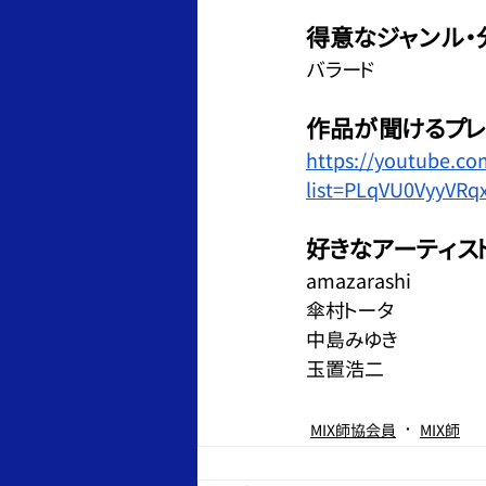
得意なジャンル・
バラード
作品が聞けるプレ
https://youtube.com
list=PLqVU0VyyVR
好きなアーティス
amazarashi
傘村トータ
中島みゆき
玉置浩二
MIX師協会員
MIX師