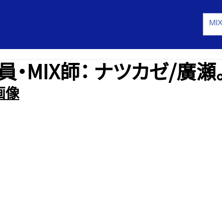
・MIX師： ナツカゼ/廣瀬
画像