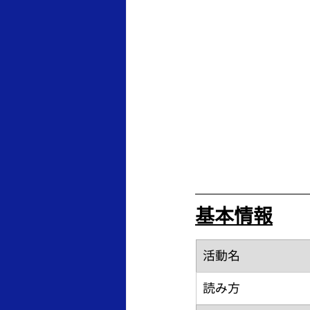
基本情報
​活動名
読み方