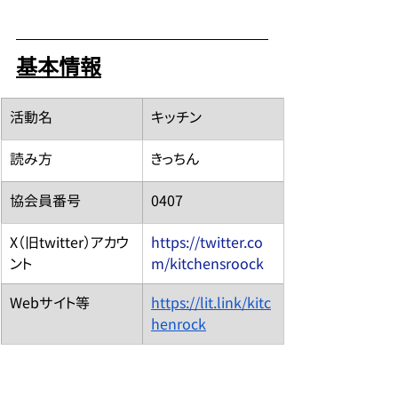
基本情報
​活動名
キッチン
読み方
きっちん
​協会員番号
0407
​X（旧twitter）アカウ
https://twitter.co
ント
m/kitchensroock
​Webサイト等
https://lit.link/kitc
henrock