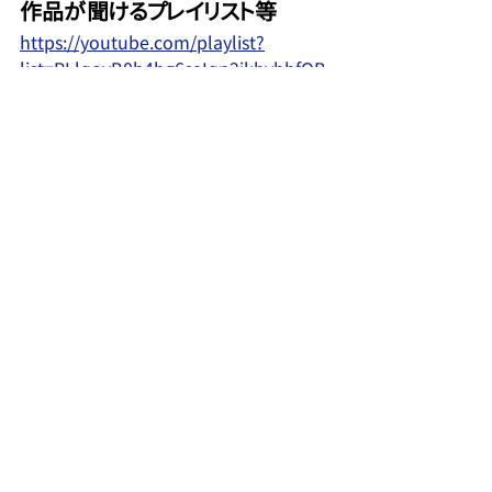
作品が聞けるプレイリスト等
https://youtube.com/playlist?
list=PLlqovB0b4hg6saIqp2ikhyhhfQB
ulM54J&si=FTEE7-l54acKzcyG
好きなアーティスト・影響を受けた
アーティスト
まふまふさん/Geroさん/めいちゃん/浦島
坂田船さんなどの歌い手
ヴィエニャフスキ/バッハ/ヴィヴァルディ
などのクラシック音楽
この音とまれなどアニメ作品中楽曲
など
MIX師協会員
MIX師