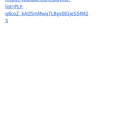
list=PLY-
q8coZ_kAO5mMwq7LBgv081jeSS4M2
S
好きなアーティスト・影響を受けた
アーティスト
Nagie Lane, ネクライトーキー, 東京事変
MIX師
MIX師協会員
コメント
この投稿へのコメントは利用できなく