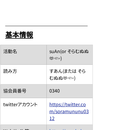
基本情報
​活動名
suAn(or そらむぬぬ
🫶𓆟)
読み方
すあん(または そら
むぬぬ🫶𓆟)
​協会員番号
0340
​twitterアカウント
https://twitter.co
m/soramununu03
12