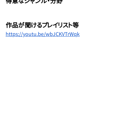
得意なジャンル・分野
作品が聞けるプレイリスト等
https://youtu.be/wbJCKVTrWqk
好きなアーティスト・影響を受けた
アーティスト
超学生 様
MIX師協会員
MIX師
コメント