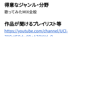
得意なジャンル・分野
歌ってみたMIX全般
作品が聞けるプレイリスト等
https://youtube.com/channel/UCl-
Z0OsYFQdw8BqAZQKYd_Q
好きなアーティスト・影響を受けた
アーティスト
MIX師協会員
MIX師
コメント