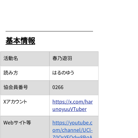
基本情報
​活動名
春乃遊羽
読み方
はるのゆう
​協会員番号
0266
Xアカウント
https://x.com/har
unoyuuVTuber
​Webサイト等
https://youtube.c
om/channel/UCl-
Z0OsYFQdw8BqA