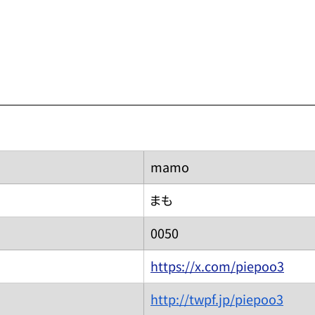
mamo
まも
​0050
https://x.com/piepoo3
http://twpf.jp/piepoo3