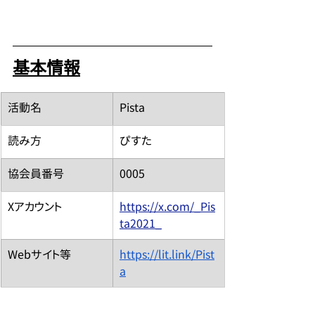
基本情報
​活動名
Pista
読み方
ぴすた
​協会員番号
0005
​Xアカウント
https://x.com/_Pis
ta2021_
​Webサイト等
https://lit.link/Pist
a